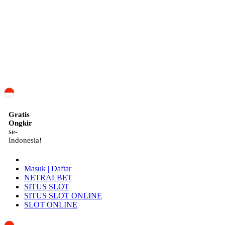
ID
Gratis
Ongkir
se-
Indonesia!
Masuk | Daftar
NETRALBET
SITUS SLOT
SITUS SLOT ONLINE
SLOT ONLINE