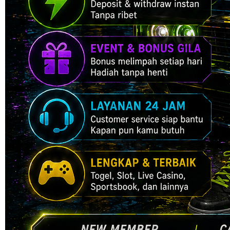
1876-0LX01893491
Rp. 10.000
4.9
(884\.161)
Tulis ulasan
4.5
dari
5
Topi Tanpa Bingkai Futura Wash
bintang,
nilai
Info lebih lanjut
rating
rata-
dalam stok
rata.
Only
%1
left
Read
NETRALBET OFFICIAL
13
NETRALBET
Reviews.
SITUS SLOT
Tautan
halaman
SLOT ONLINE
yang
SITUS SLOT
sama.
ONLINE
BANDAR
SLOT ONLINE
NETRALBET
DAFTAR
NETRALBET
LOGIN
NETRALBET