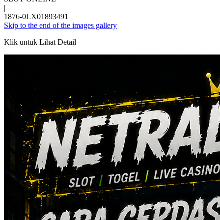
|
1876-0LX01893491
Skip to the end of the images gallery
Klik untuk Lihat Detail