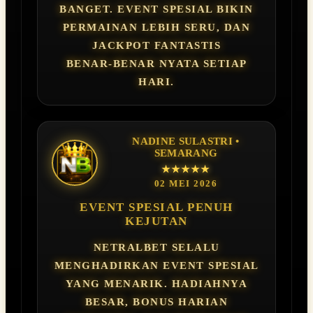
BANGET. EVENT SPESIAL BIKIN
PERMAINAN LEBIH SERU, DAN
JACKPOT FANTASTIS
BENAR‑BENAR NYATA SETIAP
HARI.
NADINE SULASTRI •
SEMARANG
★★★★★
02 MEI 2026
EVENT SPESIAL PENUH
KEJUTAN
NETRALBET SELALU
MENGHADIRKAN EVENT SPESIAL
YANG MENARIK. HADIAHNYA
BESAR, BONUS HARIAN