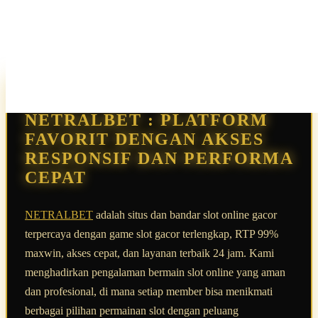
Topi Tanpa Bingkai Futura Wash
bintang,
nilai
Info lebih lanjut
rating
rata-
Periksa ketersediaan di toko
rata.
Bagikan
Read
Details
13
Reviews.
Tautan
halaman
NETRALBET : PLATFORM
yang
sama.
FAVORIT DENGAN AKSES
RESPONSIF DAN PERFORMA
CEPAT
NETRALBET
adalah situs dan bandar slot online gacor
terpercaya dengan game slot gacor terlengkap, RTP 99%
maxwin, akses cepat, dan layanan terbaik 24 jam. Kami
menghadirkan pengalaman bermain slot online yang aman
dan profesional, di mana setiap member bisa menikmati
berbagai pilihan permainan slot dengan peluang