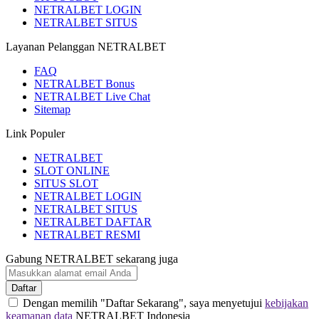
NETRALBET LOGIN
NETRALBET SITUS
Layanan Pelanggan NETRALBET
FAQ
NETRALBET Bonus
NETRALBET Live Chat
Sitemap
Link Populer
NETRALBET
SLOT ONLINE
SITUS SLOT
NETRALBET LOGIN
NETRALBET SITUS
NETRALBET DAFTAR
NETRALBET RESMI
Gabung NETRALBET sekarang juga
Daftar
Dengan memilih "Daftar Sekarang", saya menyetujui
kebijakan
keamanan data
NETRALBET Indonesia