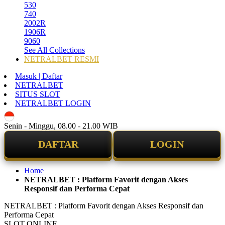
530
740
2002R
1906R
9060
See All Collections
NETRALBET RESMI
Masuk | Daftar
NETRALBET
SITUS SLOT
NETRALBET LOGIN
ID
Senin - Minggu, 08.00 - 21.00 WIB
DAFTAR
LOGIN
Home
NETRALBET : Platform Favorit dengan Akses
Responsif dan Performa Cepat
NETRALBET : Platform Favorit dengan Akses Responsif dan
Performa Cepat
SLOT ONLINE