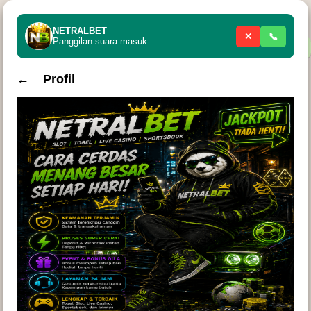
Main slot online di NETRALBET gampang maxwin 🔥
NETRALBET
✕
📞
Panggilan suara masuk...
RTP slot gacornya tinggi banget hari ini
Baru depo langsung JP scatter x500 😱
←
Profil